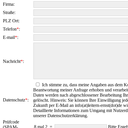
Firma
:
Straße
:
PLZ Ort
:
Telefon
*
:
E-mail
*
:
Nachricht
*
:
Ich stimme zu, dass meine Angaben aus dem Ko
Beantwortung meiner Anfrage erhoben und verarbei
Daten werden nach abgeschlossener Bearbeitung Ihr
Datenschutz
*
:
gelöscht. Hinweis: Sie können Ihre Einwilligung jede
Zukunft per E-Mail an info(at)leitern-ernst(dot)de wi
Detaillierte Informationen zum Umgang mit Nutzerda
unserer Datenschutzerklärung.
Prüfcode
8 mal 2
=
Bitte Ergeb
(SPAM-